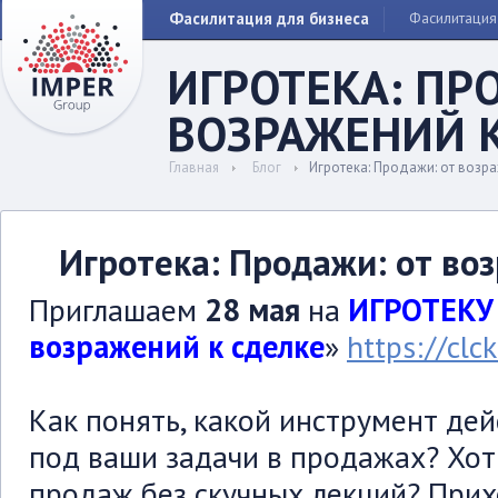
Фасилитация для бизнеса
Фасилитация
ИГРОТЕКА: ПР
ВОЗРАЖЕНИЙ 
Главная
Блог
Игротека: Продажи: от возр
Игротека: Продажи: от во
Приглашаем
28 мая
на
ИГРОТЕКУ 
возражений к сделке
»
https://clc
Как понять, какой инструмент де
под ваши задачи в продажах? Хот
продаж без скучных лекций? Прихо