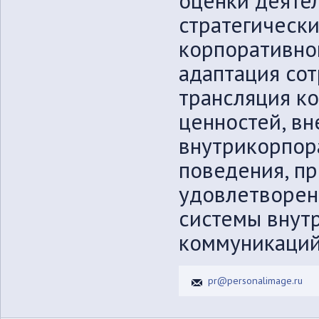
оценки деяте
стратегически
корпоративно
адаптация сот
трансляция к
ценностей, в
внутрикорпор
поведения, п
удовлетворен
системы внут
коммуникаций
pr@personalimage.ru