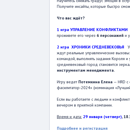
Научитесь снижать градус эмоций в остр
Получите инсайты, которые быстро смож
Что вас ждёт?
1 игра УПРАВЛЕНИЕ КОНФЛИКТАМИ
проживете его через
6 персонажей
и 
2 игра ХРОНИКИ СРЕДНЕВЕКОВЬЯ
Уп
ждут реальные управленческие вызовы: 
командой, выполнять задания Короля и 
средневековый город становится зерка
инструментам менеджмента.
Игру ведет
Потемкина Елена
— HRD с 
фасилитатор-2024» (номинация «Лучший 
Если вы работаете с людьми и конфликт
вечером в приятной компании.
Время и дата:
29 января (четверг)
, 18
Подробнее и регистрация