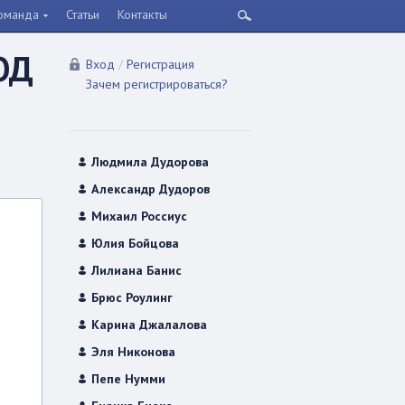
оманда
Статьи
Контакты
ОД
Вход
/
Регистрация
Зачем регистрироваться?
Людмила Дудорова
Александр Дудоров
Михаил Россиус
Юлия Бойцова
Лилиана Банис
Брюс Роулинг
Карина Джалалова
Эля Никонова
Пепе Нумми