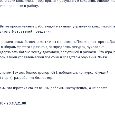
ой стадии конфликта, чтобы прийти к результату и сохранить отношения.
ете перенести в работу.
Вы не просто узнаете работающий механизм управления конфликтом, а
узнаете
6 стратегий поведения.
равленческая бизнес-игра, где вы становитесь Правителем города. Ва
выбирать стратегию развития, распределять ресурсы, руководить
удерживать баланс между доходами, репутацией и рисками. Это игра, 
лом вашей управленческой практики и средством обучения
20-ти
опытом 15+ лет, бизнес-тренер ICBT, победитель конкурса «Лучший
старт»), разработчик бизнес-игр.
ами, эта игротека станет вашим рабочим инструментом, а не просто
.30 - 20.30\21.00