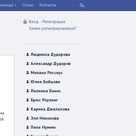
оманда
Статьи
Контакты
Вход
/
Регистрация
Зачем регистрироваться?
Людмила Дудорова
Александр Дудоров
Михаил Россиус
Юлия Бойцова
Лилиана Банис
Брюс Роулинг
Карина Джалалова
има
Эля Никонова
ой
Пепе Нумми