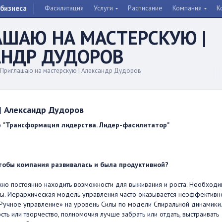
бизнеса
Фасилитация
Услуги
Расписание
Компания
К
АШАЮ НА МАСТЕРСКУЮ |
АНДР ДУДОРОВ
Приглашаю на мастерскую | Александр Дудоров
| Александр Дудоров
ю
"Трансформация лидерства. Лидер-фасилитатор"
тобы компания развивалась и была продуктивной?
жно постоянно находить возможности для выживания и роста. Необход
нты. Иерархическая модель управления часто оказывается неэффективн
«Ручное управление» на уровень Силы по модели Спиральной динамики.
сть или творчество, полномочия лучше забрать или отдать, выстраивать