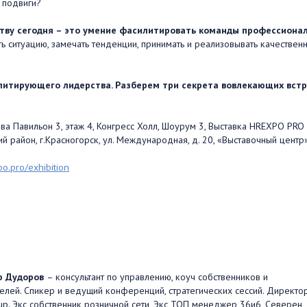
 подвиги?
тву сегодня – это умение фасилитировать команды профессиона
ь ситуацию, замечать тенденции, принимать и реализовывать качествен
итирующего лидерства. Разберем три секрета вовлекающих встр
ва Павильон 3, этаж 4, Конгресс Холл, Шоурум 3, Выставка HREXPO PRO
й район, г.Красногорск, ул. Международная, д. 20, «Выставочный центр»
po.pro/exhibition
р Дудоров
– консультант по управлению, коуч собственников и
елей. Спикер и ведущий конференций, стратегических сессий. Директо
up. Экс собственник розничной сети, Экс ТОП менеджер 36и6, Северен