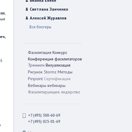
Бианка Енеке
Светлана Заиченко
ло
в,
Алексей Журавлев
ные
Все блогеры
еч,
Фасилитация
Конкурс
Конференция фасилитаторов
).
Тренинги
Визуализация
Рисунок
Stormz
Методы
Pinpoint
Сертификация
Вебинары
вебинары
Фасилитирующее лидерство
+7 (495) 500-60-69
+7 (495) 025-01-69
р