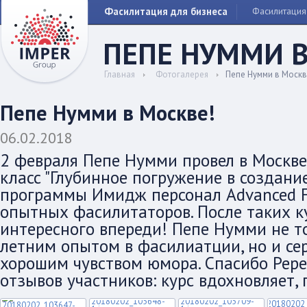
Фасилитация для бизнеса
Фасилитация
ПЕПЕ НУММИ В
Главная
Фотогалерея
Пепе Нумми в Москв
Пепе Нумми в Москве!
06.02.2018
2 февраля Пепе Нумми провел в Москве
класс "Глубинное погружение в создани
программы Имидж персонал Advanced Fac
опытных фасилитаторов. После таких к
интересного впереди! Пепе Нумми не т
летним опытом в фасилиатции, но и се
хорошим чувством юмора. Спасибо Pepe
отзывов участников: курс вдохновляет,