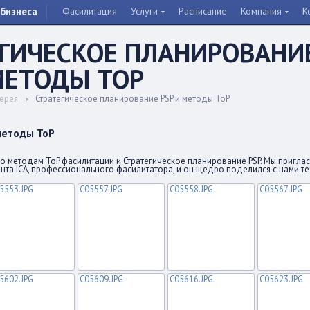
бизнеса
Фасилитация
Услуги
Расписание
Компания
К
ЕГИЧЕСКОЕ ПЛАНИРОВАНИ
МЕТОДЫ TOP
ерея
Стратегическое планирование PSP и методы ToP
методы ToP
по методам ToP фасилитации и Стратегическое планирование PSP. Мы пригла
ента ICA, профессионального фасилитатора, и он щедро поделился с нами т