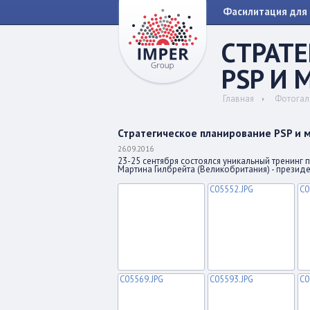
Фасилитация для 
СТРАТ
PSP И 
Главная
Фотогал
Стратегическое планирование PSP и 
26.09.2016
23-25 сентября состоялся уникальный тренинг 
Мартина Гилбрейта (Великобритания) - презид