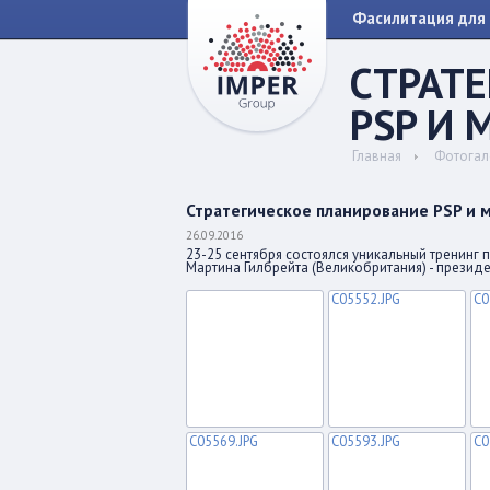
Фасилитация для 
СТРАТ
PSP И 
Главная
Фотогал
Стратегическое планирование PSP и 
26.09.2016
23-25 сентября состоялся уникальный тренинг 
Мартина Гилбрейта (Великобритания) - презид