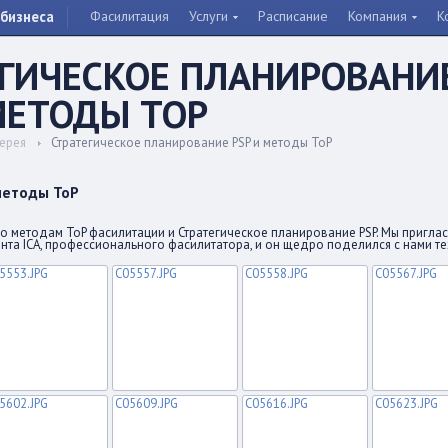
бизнеса
Фасилитация
Услуги
Расписание
Компания
К
ЕГИЧЕСКОЕ ПЛАНИРОВАНИ
МЕТОДЫ TOP
ерея
Стратегическое планирование PSP и методы ToP
методы ToP
по методам ToP фасилитации и Стратегическое планирование PSP. Мы пригла
ента ICA, профессионального фасилитатора, и он щедро поделился с нами т