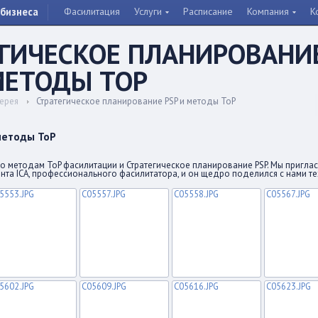
бизнеса
Фасилитация
Услуги
Расписание
Компания
К
ЕГИЧЕСКОЕ ПЛАНИРОВАНИ
МЕТОДЫ TOP
ерея
Стратегическое планирование PSP и методы ToP
методы ToP
по методам ToP фасилитации и Стратегическое планирование PSP. Мы пригла
ента ICA, профессионального фасилитатора, и он щедро поделился с нами т