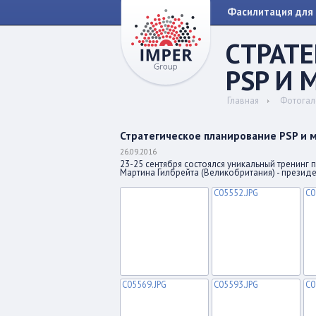
Фасилитация для 
СТРАТ
PSP И 
Главная
Фотогал
Стратегическое планирование PSP и 
26.09.2016
23-25 сентября состоялся уникальный тренинг 
Мартина Гилбрейта (Великобритания) - презид